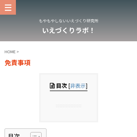
もやもやしないいえづくり研究所
いえづくりラボ！
HOME
>
免責事項
目次
[
非表示
]
目次