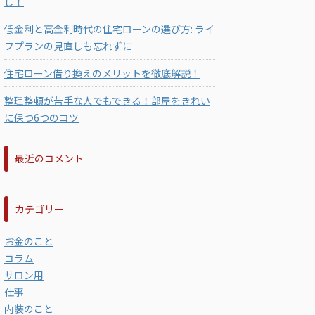
し！
低金利と高金利時代の住宅ローンの選び方: ライ
フプランの見直しも忘れずに
住宅ローン借り換えのメリットを徹底解説！
整理整頓が苦手な人でもできる！部屋をきれい
に保つ6つのコツ
最近のコメント
カテゴリー
お金のこと
コラム
サロン用
仕事
内装のこと