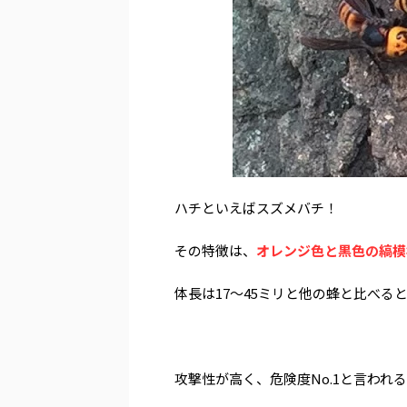
ハチといえばスズメバチ！
その特徴は、
オレンジ色と黒色の縞模
体長は17～45ミリと他の蜂と比べる
攻撃性が高く、危険度No.1と言わ