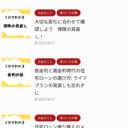
お金のこと
家づくりの事
大切な変化に合わせて確
認しよう 保険の見直
し！
2023/8/17
お金のこと
家づくりの事
低金利と高金利時代の住
宅ローンの選び方: ライフ
プランの見直しも忘れず
に
2023/8/17
お金のこと
家づくりの事
住宅ローン借り換えのメ