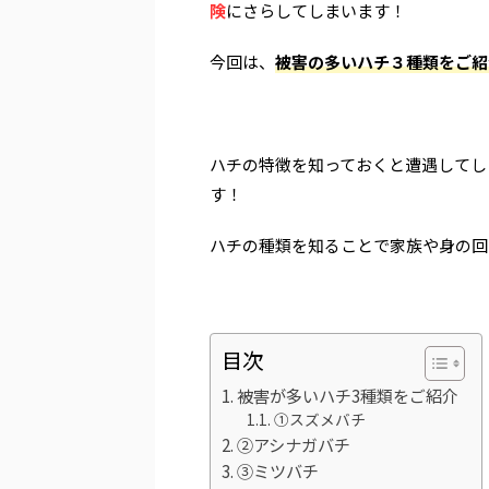
険
にさらしてしまいます！
今回は、
被害の多いハチ３種
類
をご紹
ハチの特徴を知っておくと遭遇してし
す！
ハチの種類を知ることで家族や身の回
目次
被害が多いハチ3種類をご紹介
①スズメバチ
②アシナガバチ
③ミツバチ